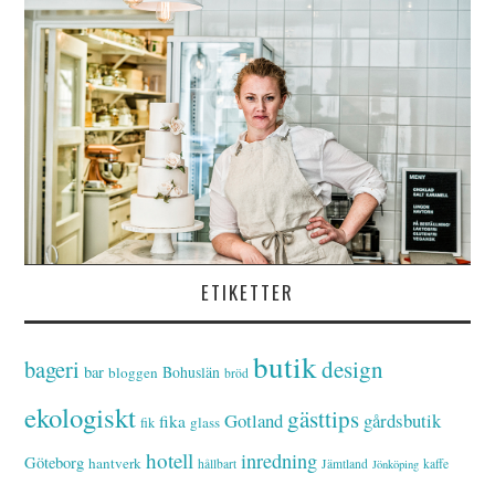
ETIKETTER
butik
bageri
design
bar
Bohuslän
bloggen
bröd
ekologiskt
gästtips
Gotland
gårdsbutik
fika
glass
fik
hotell
inredning
Göteborg
hantverk
hållbart
Jämtland
kaffe
Jönköping