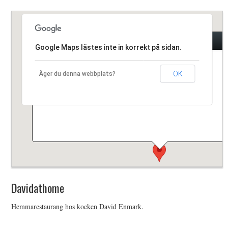
HIMLAMYSIGT
Davidathome
HIMLASNYGGT
Google Maps lästes inte in korrekt på sidan.
Hemmarestaurang hos kocken David Enmark.
VI MÖTER
OK
Äger du denna webbplats?
VI SPANAR PÅ
Davidathome
Hemmarestaurang hos kocken David Enmark.