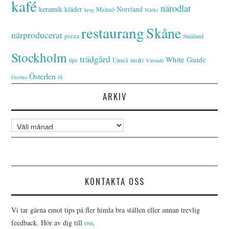
kafé
närodlat
keramik
kläder
Norrland
Malmö
krog
Närke
restaurang
Skåne
närproducerat
pizza
Småland
Stockholm
trädgård
White Guide
tips
Umeå
utsikt
Värmdö
Österlen
öl
Örebro
ARKIV
Arkiv
KONTAKTA OSS
Vi tar gärna emot tips på fler himla bra ställen eller annan trevlig
feedback. Hör av dig till
oss
.