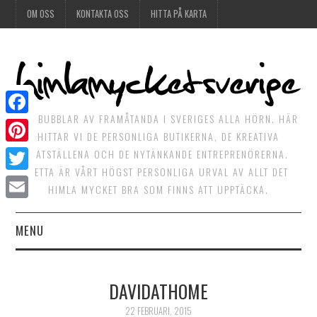
OM OSS
KONTAKTA OSS
HITTA PÅ KARTA
DET BUBBLAR AV FRAMÅTANDA I SVERIGES ALLA HÖRN. HÄR
Facebook
HITTAR VI DE PERSONLIGA BUTIKERNA, DE KREATIVA
Pinterest
MATSTÄLLENA OCH DE NYTÄNKANDE ENTREPRENÖRERNA.
DETTA ÄR VÅRT HÖGST PERSONLIGA URVAL AV ALLT DET
Twitter
HIMLA MYCKET BRA SOM FINNS ATT UPPTÄCKA.
Email
MENU
HIMLAGOTT
DAVIDATHOME
HIMLAGRÖNT
22 FEBRUARI, 2015