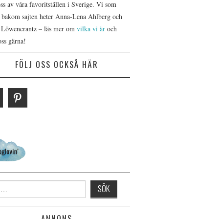
s av våra favoritställen i Sverige. Vi som
r bakom sajten heter Anna-Lena Ahlberg och
 Löwencrantz – läs mer om
vilka vi är
och
oss gärna!
FÖLJ OSS OCKSÅ HÄR
 for:
ANNONS