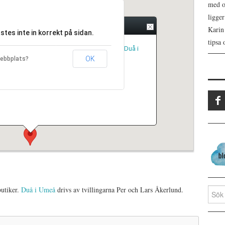
med os
ligge
Karin
tes inte in korrekt på sidan.
tipsa 
ats en av Sveriges bästa delikatessbutiker.
Duå i
 av tvillingarna Per och Lars Åkerlund.
OK
webbplats?
butiker.
Duå i Umeå
drivs av tvillingarna Per och Lars Åkerlund.
Search