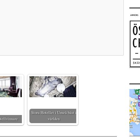
Stora Hotellet i Umeå bäst i
tellvinnare
världen