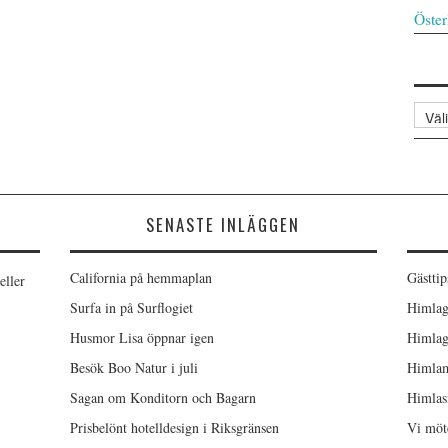
Öster
Arkiv
SENASTE INLÄGGEN
California på hemmaplan
Gästtip
eller
Surfa in på Surflogiet
Himlag
Husmor Lisa öppnar igen
Himlag
Besök Boo Natur i juli
Himlam
Sagan om Konditorn och Bagarn
Himlas
Prisbelönt hotelldesign i Riksgränsen
Vi möt