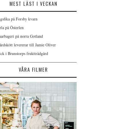
MEST LÄST I VECKAN
gsfika på Forsby kvarn
rla på Österlen
rbageri på norra Gotland
rdskött levererar till Jamie Oliver
ick i Brunstorps fruktträdgård
VÅRA FILMER