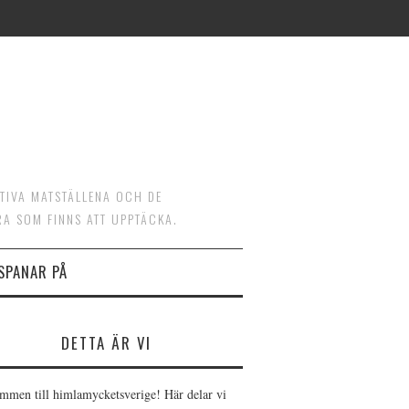
ATIVA MATSTÄLLENA OCH DE
RA SOM FINNS ATT UPPTÄCKA.
 SPANAR PÅ
DETTA ÄR VI
mmen till himlamycketsverige! Här delar vi