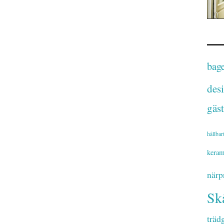
bage
des
gäst
hållbar
keram
närp
Sk
träd