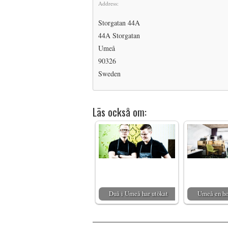
Address:
Storgatan 44A
44A Storgatan
Umeå
90326
Sweden
Läs också om:
Duå i Umeå har utökat
Umeå en ho