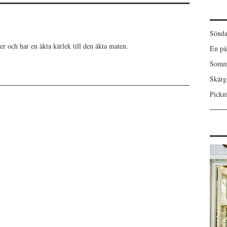
Sönda
er och har en äkta kärlek till den äkta maten.
En pä
Somma
Skärgå
Pickn