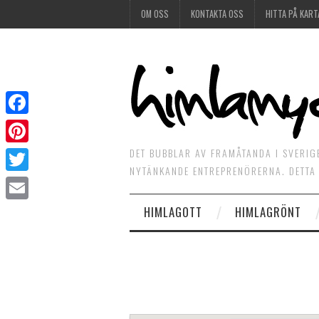
OM OSS
KONTAKTA OSS
HITTA PÅ KART
Facebook
DET BUBBLAR AV FRAMÅTANDA I SVERIG
Pinterest
NYTÄNKANDE ENTREPRENÖRERNA. DETTA 
Twitter
HIMLAGOTT
HIMLAGRÖNT
Email