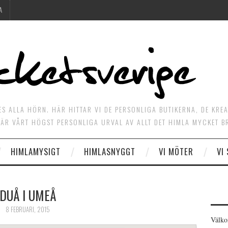
A
ES ALLA HÖRN. HÄR HITTAR VI DE PERSONLIGA BUTIKERNA, DE KRE
ÄR VÅRT HÖGST PERSONLIGA URVAL AV ALLT DET HIMLA MYCKET B
HIMLAMYSIGT
HIMLASNYGGT
VI MÖTER
VI
DUÅ I UMEÅ
8 FEBRUARI, 2015
Välko