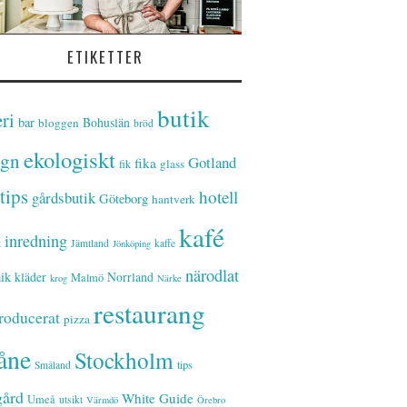
ETIKETTER
butik
ri
bar
Bohuslän
bloggen
bröd
ekologiskt
ign
Gotland
fika
glass
fik
tips
hotell
gårdsbutik
Göteborg
hantverk
kafé
inredning
t
Jämtland
kaffe
Jönköping
närodlat
ik
kläder
Norrland
Malmö
krog
Närke
restaurang
roducerat
pizza
åne
Stockholm
tips
Småland
gård
White Guide
Umeå
utsikt
Värmdö
Örebro