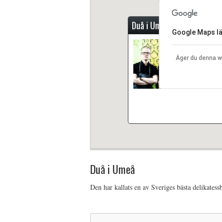
Duå i Umeå
Google Maps läs
Den har kall
Umeå
drivs
Äger du denna 
Duå i Umeå
Den har kallats en av Sveriges bästa delikatess