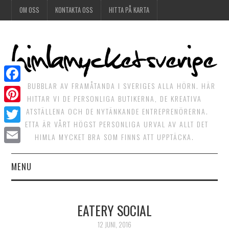
OM OSS
KONTAKTA OSS
HITTA PÅ KARTA
DET BUBBLAR AV FRAMÅTANDA I SVERIGES ALLA HÖRN. HÄR
Facebook
HITTAR VI DE PERSONLIGA BUTIKERNA, DE KREATIVA
Pinterest
MATSTÄLLENA OCH DE NYTÄNKANDE ENTREPRENÖRERNA.
DETTA ÄR VÅRT HÖGST PERSONLIGA URVAL AV ALLT DET
Twitter
HIMLA MYCKET BRA SOM FINNS ATT UPPTÄCKA.
Email
MENU
HIMLAGOTT
EATERY SOCIAL
HIMLAGRÖNT
12 JUNI, 2016