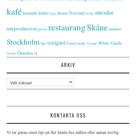
kafé
närodlat
keramik
kläder
Norrland
Malmö
krog
Närke
restaurang
Skåne
närproducerat
pizza
Småland
Stockholm
trädgård
White Guide
tips
Umeå
utsikt
Värmdö
Österlen
öl
Örebro
ARKIV
Arkiv
KONTAKTA OSS
Vi tar gärna emot tips på fler himla bra ställen eller annan trevlig