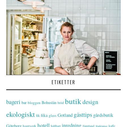
ETIKETTER
butik
bageri
design
bar
Bohuslän
bloggen
bröd
ekologiskt
gästtips
Gotland
gårdsbutik
fika
glass
fik
hotell
inredning
Göteborg
hantverk
hållbart
Jämtland
kaffe
Jönköping