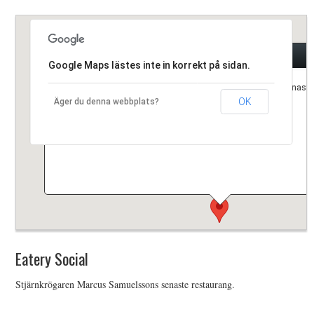
HIMLAMYSIGT
Eatery Social
HIMLASNYGGT
Google Maps lästes inte in korrekt på sidan.
Stjärnkrögaren Marcus Samuelssons senaste 
VI MÖTER
OK
Äger du denna webbplats?
VI SPANAR PÅ
Eatery Social
Stjärnkrögaren Marcus Samuelssons senaste restaurang.