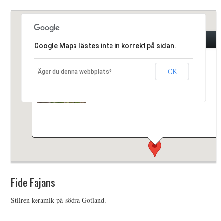
HIMLAMYSIGT
Fide Fajans
HIMLASNYGGT
Google Maps lästes inte in korrekt på sidan.
Stilren keramik på södra Gotland.
VI MÖTER
OK
Äger du denna webbplats?
VI SPANAR PÅ
Fide Fajans
Stilren keramik på södra Gotland.