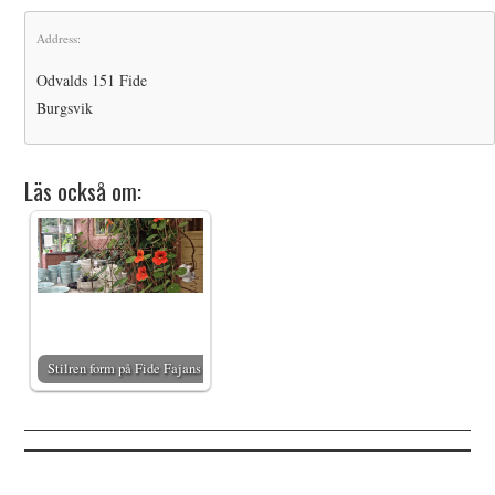
Address:
Odvalds 151 Fide
Burgsvik
Läs också om:
Stilren form på Fide Fajans