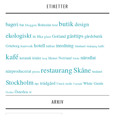
ETIKETTER
butik
bageri
design
bar
Bohuslän
bloggen
bröd
ekologiskt
gästtips
Gotland
gårdsbutik
fika
glass
fik
hotell
inredning
Göteborg
hantverk
hållbart
Jämtland
kaffe
Jönköping
kafé
närodlat
keramik
kläder
Norrland
Malmö
krog
Närke
restaurang
Skåne
närproducerat
pizza
Småland
Stockholm
trädgård
White Guide
tips
Umeå
utsikt
Värmdö
Österlen
öl
Örebro
ARKIV