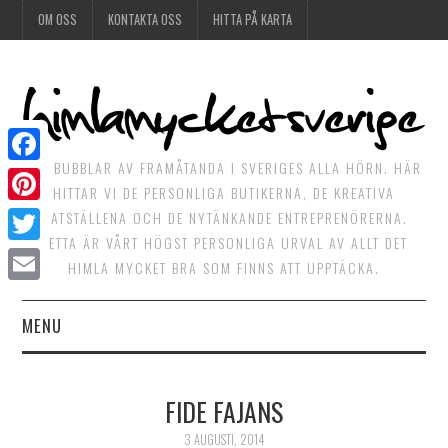
OM OSS
KONTAKTA OSS
HITTA PÅ KARTA
DET BUBBLAR AV FRAMÅTANDA I SVERIGES ALLA HÖRN. HÄR
Facebook
HITTAR VI DE PERSONLIGA BUTIKERNA, DE KREATIVA
Pinterest
MATSTÄLLENA OCH DE NYTÄNKANDE ENTREPRENÖRERNA.
DETTA ÄR VÅRT HÖGST PERSONLIGA URVAL AV ALLT DET
Twitter
HIMLA MYCKET BRA SOM FINNS ATT UPPTÄCKA.
Email
MENU
HIMLAGOTT
FIDE FAJANS
HIMLAGRÖNT
3 AUGUSTI, 2014