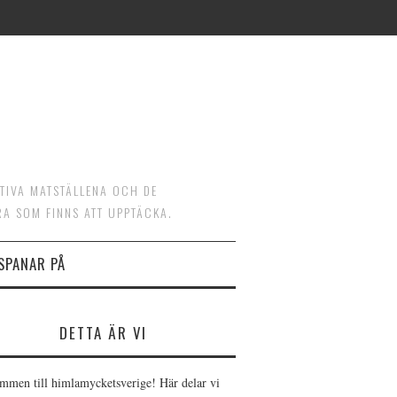
ATIVA MATSTÄLLENA OCH DE
RA SOM FINNS ATT UPPTÄCKA.
 SPANAR PÅ
DETTA ÄR VI
mmen till himlamycketsverige! Här delar vi