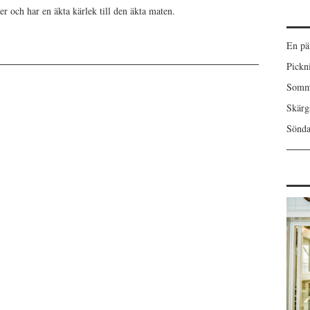
er och har en äkta kärlek till den äkta maten.
En pä
Pickn
Somma
Skärgå
Sönda