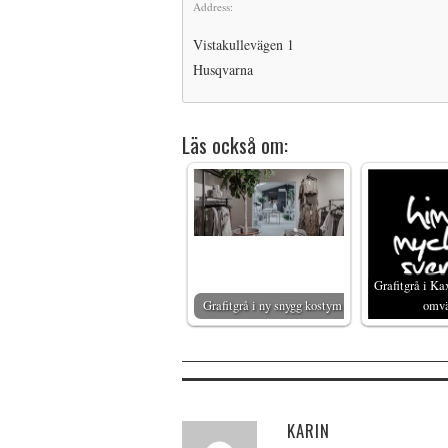
Address:
Vistakullevägen 1
Husqvarna
Läs också om:
Grafitgrå i Ka
Grafitgrå i ny snygg kostym
omv
KARIN