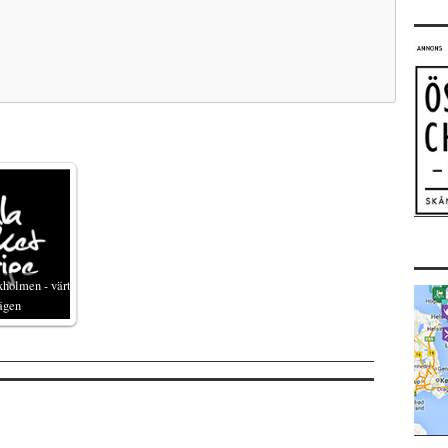
xholmen - värt
ägen