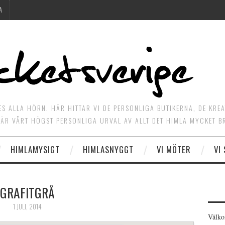
A
ES ALLA HÖRN. HÄR HITTAR VI DE PERSONLIGA BUTIKERNA, DE KRE
ÄR VÅRT HÖGST PERSONLIGA URVAL AV ALLT DET HIMLA MYCKET B
HIMLAMYSIGT
HIMLASNYGGT
VI MÖTER
VI
GRAFITGRÅ
1 JULI, 2014
Välko