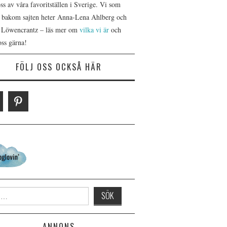
s av våra favoritställen i Sverige. Vi som
r bakom sajten heter Anna-Lena Ahlberg och
 Löwencrantz – läs mer om
vilka vi är
och
oss gärna!
FÖLJ OSS OCKSÅ HÄR
 for:
ANNONS