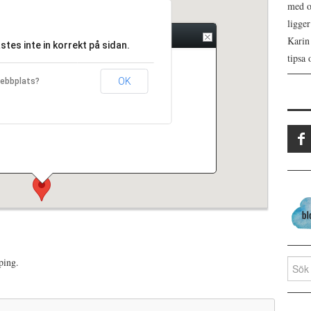
med os
ligge
Karin
tes inte in korrekt på sidan.
tipsa 
design på Grafitgrå utanför Jönköping.
OK
webbplats?
ping.
Search