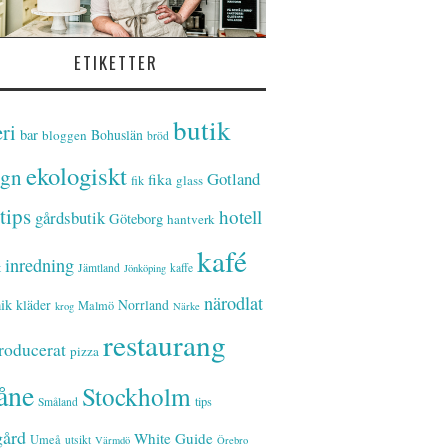
ETIKETTER
butik
ri
bar
Bohuslän
bloggen
bröd
ekologiskt
ign
Gotland
fika
glass
fik
tips
hotell
gårdsbutik
Göteborg
hantverk
kafé
inredning
t
Jämtland
kaffe
Jönköping
närodlat
ik
kläder
Norrland
Malmö
krog
Närke
restaurang
roducerat
pizza
åne
Stockholm
tips
Småland
gård
White Guide
Umeå
utsikt
Värmdö
Örebro