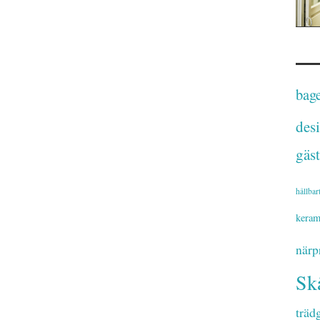
bage
des
gäst
hållbar
keram
närp
Sk
träd