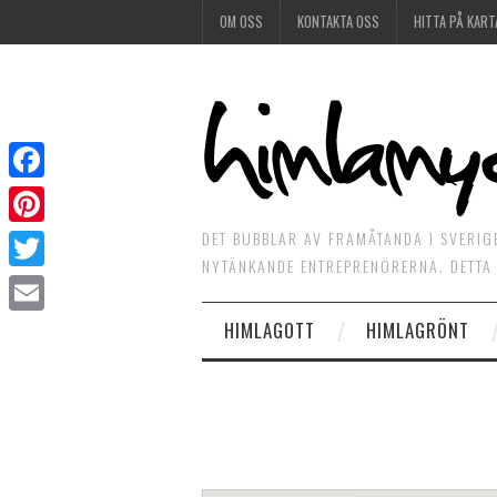
OM OSS
KONTAKTA OSS
HITTA PÅ KART
Facebook
DET BUBBLAR AV FRAMÅTANDA I SVERIG
Pinterest
NYTÄNKANDE ENTREPRENÖRERNA. DETTA 
Twitter
HIMLAGOTT
HIMLAGRÖNT
Email