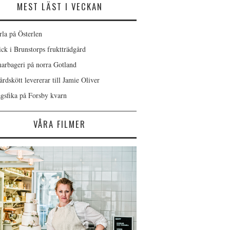
MEST LÄST I VECKAN
rla på Österlen
ick i Brunstorps fruktträdgård
rbageri på norra Gotland
rdskött levererar till Jamie Oliver
gsfika på Forsby kvarn
VÅRA FILMER