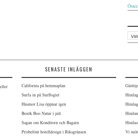
Öster
Arkiv
SENASTE INLÄGGEN
California på hemmaplan
Gästtip
eller
Surfa in på Surflogiet
Himlag
Husmor Lisa öppnar igen
Himlag
Besök Boo Natur i juli
Himlam
Sagan om Konditorn och Bagarn
Himlas
Prisbelönt hotelldesign i Riksgränsen
Vi möt