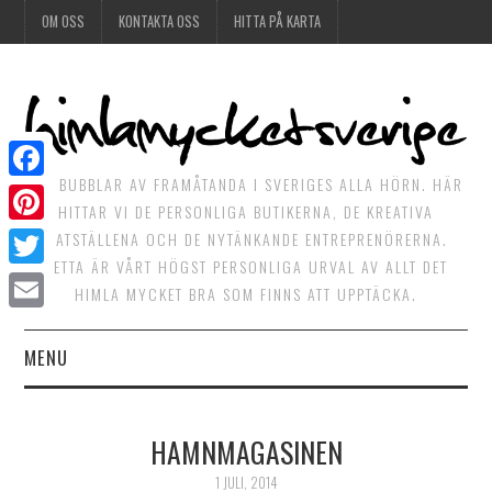
OM OSS
KONTAKTA OSS
HITTA PÅ KARTA
DET BUBBLAR AV FRAMÅTANDA I SVERIGES ALLA HÖRN. HÄR
Facebook
HITTAR VI DE PERSONLIGA BUTIKERNA, DE KREATIVA
Pinterest
MATSTÄLLENA OCH DE NYTÄNKANDE ENTREPRENÖRERNA.
DETTA ÄR VÅRT HÖGST PERSONLIGA URVAL AV ALLT DET
Twitter
HIMLA MYCKET BRA SOM FINNS ATT UPPTÄCKA.
Email
MENU
HIMLAGOTT
HAMNMAGASINEN
HIMLAGRÖNT
1 JULI, 2014