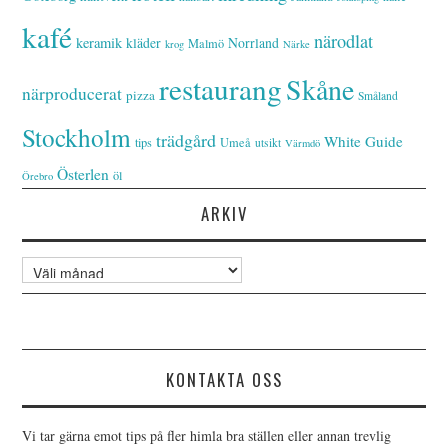
kafé
närodlat
keramik
kläder
Norrland
Malmö
krog
Närke
restaurang
Skåne
närproducerat
pizza
Småland
Stockholm
trädgård
White Guide
tips
Umeå
utsikt
Värmdö
Österlen
öl
Örebro
ARKIV
Arkiv
KONTAKTA OSS
Vi tar gärna emot tips på fler himla bra ställen eller annan trevlig