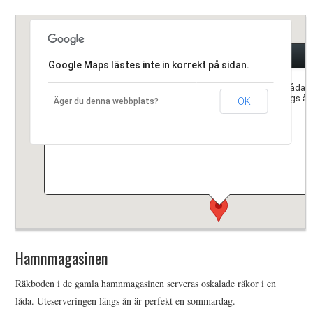
HIMLAMYSIGT
Hamnmagasinen
HIMLASNYGGT
Google Maps lästes inte in korrekt på sidan.
Räkboden serveras oskalade räkor i en låda 
VI MÖTER
bröd och olika såser. Uteserveringen längs ån
OK
Äger du denna webbplats?
sommardag.
VI SPANAR PÅ
Hamnmagasinen
Räkboden i de gamla hamnmagasinen serveras oskalade räkor i en
låda. Uteserveringen längs ån är perfekt en sommardag.