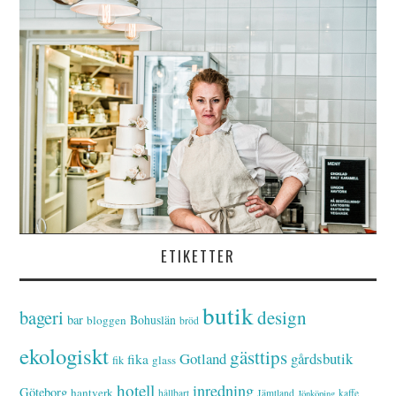
ETIKETTER
butik
bageri
design
bar
Bohuslän
bloggen
bröd
ekologiskt
gästtips
Gotland
gårdsbutik
fika
glass
fik
hotell
inredning
Göteborg
hantverk
hållbart
Jämtland
kaffe
Jönköping