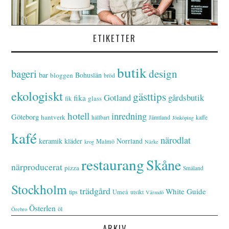
ETIKETTER
butik
bageri
design
bar
Bohuslän
bloggen
bröd
ekologiskt
gästtips
Gotland
gårdsbutik
fika
glass
fik
hotell
inredning
Göteborg
hantverk
hållbart
Jämtland
kaffe
Jönköping
kafé
närodlat
keramik
kläder
Norrland
Malmö
krog
Närke
restaurang
Skåne
närproducerat
pizza
Småland
Stockholm
trädgård
White Guide
tips
Umeå
utsikt
Värmdö
Österlen
öl
Örebro
ARKIV