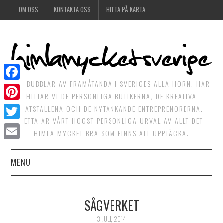
OM OSS
KONTAKTA OSS
HITTA PÅ KARTA
DET BUBBLAR AV FRAMÅTANDA I SVERIGES ALLA HÖRN. HÄR
Facebook
HITTAR VI DE PERSONLIGA BUTIKERNA, DE KREATIVA
Pinterest
MATSTÄLLENA OCH DE NYTÄNKANDE ENTREPRENÖRERNA.
DETTA ÄR VÅRT HÖGST PERSONLIGA URVAL AV ALLT DET
Twitter
HIMLA MYCKET BRA SOM FINNS ATT UPPTÄCKA.
Email
MENU
HIMLAGOTT
SÅGVERKET
HIMLAGRÖNT
3 JULI, 2014