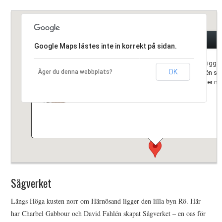
HIMLAMYSIGT
Sågverket
HIMLASNYGGT
Google Maps lästes inte in korrekt på sidan.
VI MÖTER
Längs Höga kusten norr om Härnösand ligger d
OK
Äger du denna webbplats?
Här har Charbel Gabbour och David Fahlén sk
en oas för mat och goda möten. Det ligger ma
VI SPANAR PÅ
alldeles intill vattnet.
Sågverket
Längs Höga kusten norr om Härnösand ligger den lilla byn Rö. Här
har Charbel Gabbour och David Fahlén skapat Sågverket – en oas för