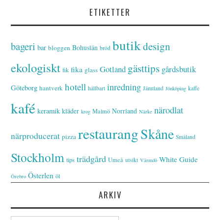
ETIKETTER
butik
bageri
design
bar
Bohuslän
bloggen
bröd
ekologiskt
gästtips
Gotland
gårdsbutik
fika
glass
fik
hotell
inredning
Göteborg
hantverk
hållbart
Jämtland
kaffe
Jönköping
kafé
närodlat
keramik
kläder
Norrland
Malmö
krog
Närke
restaurang
Skåne
närproducerat
pizza
Småland
Stockholm
trädgård
White Guide
tips
Umeå
utsikt
Värmdö
Österlen
öl
Örebro
ARKIV