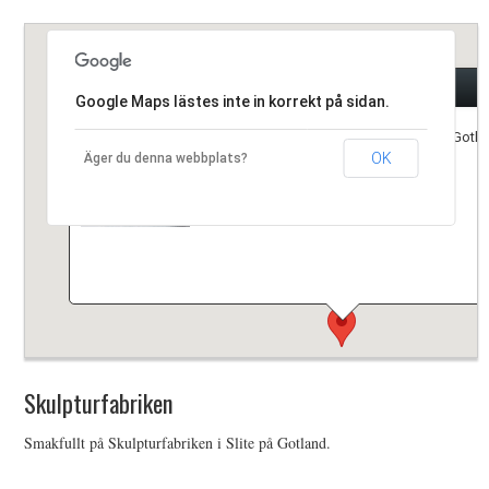
HIMLAMYSIGT
Skulpturfabriken
HIMLASNYGGT
Google Maps lästes inte in korrekt på sidan.
Smakfullt på Skulpturfabriken i Slite på Gotla
VI MÖTER
OK
Äger du denna webbplats?
VI SPANAR PÅ
Skulpturfabriken
Smakfullt på Skulpturfabriken i Slite på Gotland.