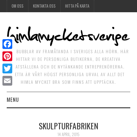
OM OSS
KONTAKTA OSS
HITTA PÅ KARTA
DET BUBBLAR AV FRAMÅTANDA I SVERIGES ALLA HÖRN. HÄR
Facebook
HITTAR VI DE PERSONLIGA BUTIKERNA, DE KREATIVA
Pinterest
MATSTÄLLENA OCH DE NYTÄNKANDE ENTREPRENÖRERNA.
DETTA ÄR VÅRT HÖGST PERSONLIGA URVAL AV ALLT DET
Twitter
HIMLA MYCKET BRA SOM FINNS ATT UPPTÄCKA.
Email
MENU
HIMLAGOTT
SKULPTURFABRIKEN
HIMLAGRÖNT
14 APRIL, 2015