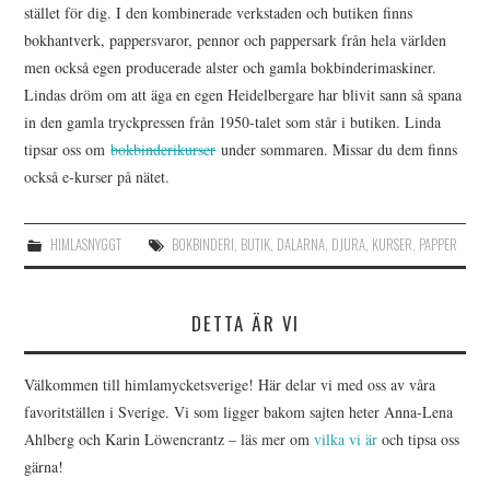
stället för dig. I den kombinerade verkstaden och butiken finns
bokhantverk, pappersvaror, pennor och pappersark från hela världen
men också egen producerade alster och gamla bokbinderimaskiner.
Lindas dröm om att äga en egen Heidelbergare har blivit sann så spana
in den gamla tryckpressen från 1950-talet som står i butiken. Linda
tipsar oss om
bokbinderikurser
under sommaren. Missar du dem finns
också e-kurser på nätet.
HIMLASNYGGT
BOKBINDERI
,
BUTIK
,
DALARNA
,
DJURA
,
KURSER
,
PAPPER
DETTA ÄR VI
Välkommen till himlamycketsverige! Här delar vi med oss av våra
favoritställen i Sverige. Vi som ligger bakom sajten heter Anna-Lena
Ahlberg och Karin Löwencrantz – läs mer om
vilka vi är
och tipsa oss
gärna!