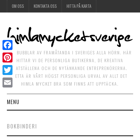
OM OSS
KONTAKTA OSS
HITTA PÅ KARTA
DET BUBBLAR AV FRAMÅTANDA I SVERIGES ALLA HÖRN. HÄR
Facebook
HITTAR VI DE PERSONLIGA BUTIKERNA, DE KREATIVA
Pinterest
MATSTÄLLENA OCH DE NYTÄNKANDE ENTREPRENÖRERNA.
DETTA ÄR VÅRT HÖGST PERSONLIGA URVAL AV ALLT DET
Twitter
HIMLA MYCKET BRA SOM FINNS ATT UPPTÄCKA.
Email
MENU
HIMLAGOTT
BOKBINDERI
HIMLAGRÖNT