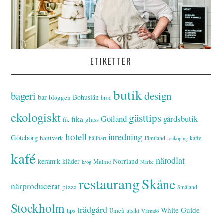
ETIKETTER
butik
bageri
design
bar
Bohuslän
bloggen
bröd
ekologiskt
gästtips
Gotland
gårdsbutik
fika
glass
fik
hotell
inredning
Göteborg
hantverk
hållbart
Jämtland
kaffe
Jönköping
kafé
närodlat
keramik
kläder
Norrland
Malmö
krog
Närke
restaurang
Skåne
närproducerat
pizza
Småland
Stockholm
trädgård
White Guide
tips
Umeå
utsikt
Värmdö