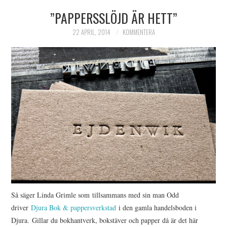
”PAPPERSSLÖJD ÄR HETT”
HIMLAMYSIGT
22 APRIL, 2014
KOMMENTERA
HIMLASNYGGT
VI MÖTER
VI SPANAR PÅ
Så säger Linda Grimle som tillsammans med sin man Odd
driver
Djura Bok & pappersverkstad
i den gamla handelsboden i
Djura. Gillar du bokhantverk, bokstäver och papper då är det här