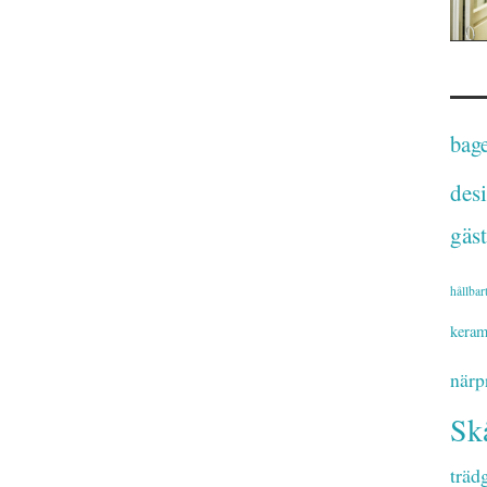
bage
des
gäst
hållbar
keram
närp
Sk
träd