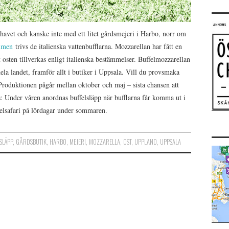
avet och kanske inte med ett litet gårdsmejeri i Harbo, norr om
lmen
trivs de italienska vattenbufflarna. Mozzarellan har fått en
osten tillverkas enligt italienska bestämmelser. Buffelmozzarellan
hela landet, framför allt i butiker i Uppsala. Vill du provsmaka
 Produktionen pågår mellan oktober och maj – sista chansen att
ps: Under våren anordnas buffelsläpp när bufflarna får komma ut i
felsafari på lördagar under sommaren.
SLÄPP
,
GÅRDSBUTIK
,
HARBO
,
MEJERI
,
MOZZARELLA
,
OST
,
UPPLAND
,
UPPSALA