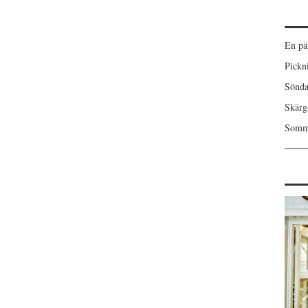
En pä
Pickn
Sönda
Skärgå
Somma