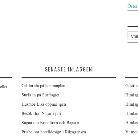
Öster
Arkiv
SENASTE INLÄGGEN
California på hemmaplan
Gästtip
eller
Surfa in på Surflogiet
Himlag
Husmor Lisa öppnar igen
Himlag
Besök Boo Natur i juli
Himlam
Sagan om Konditorn och Bagarn
Himlas
Prisbelönt hotelldesign i Riksgränsen
Vi möt