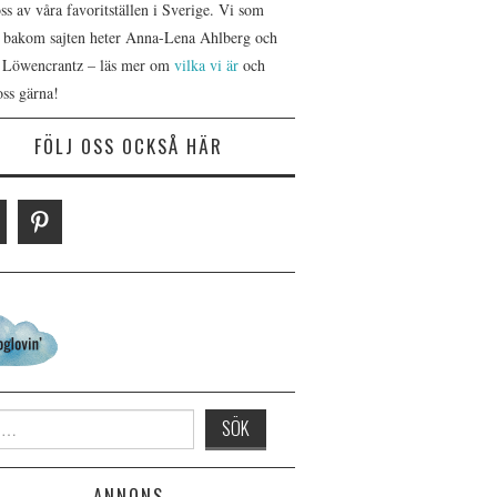
s av våra favoritställen i Sverige. Vi som
r bakom sajten heter Anna-Lena Ahlberg och
 Löwencrantz – läs mer om
vilka vi är
och
oss gärna!
FÖLJ OSS OCKSÅ HÄR
 for:
ANNONS