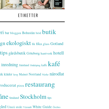
ETIKETTER
butik
ri
bar
Bohuslän
bloggen
bröd
ekologiskt
ign
Gotland
fika
glass
fik
tips
hotell
gårdsbutik
Göteborg
hantverk
kafé
inredning
t
Jämtland
kaffe
Jönköping
närodlat
ik
kläder
Norrland
Malmö
krog
Närke
restaurang
roducerat
pizza
åne
Stockholm
tips
Småland
gård
White Guide
Umeå
utsikt
Värmdö
Örebro