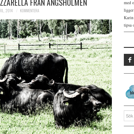
ZZARELLA FRÅN ÄNGSHOLMEN
med os
ligge
RIL, 2014
KOMMENTERA
Karin
tipsa 
Search