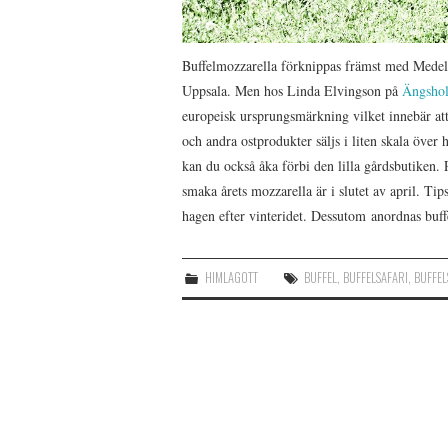
Buffelmozzarella förknippas främst med Medelh
Uppsala. Men hos Linda Elvingson på
Ängsho
europeisk ursprungsmärkning vilket innebär att 
och andra ostprodukter säljs i liten skala över 
kan du också åka förbi den lilla gårdsbutiken.
smaka årets mozzarella är i slutet av april. Ti
hagen efter vinteridet. Dessutom anordnas buf
HIMLAGOTT
BUFFEL
,
BUFFELSAFARI
,
BUFFEL