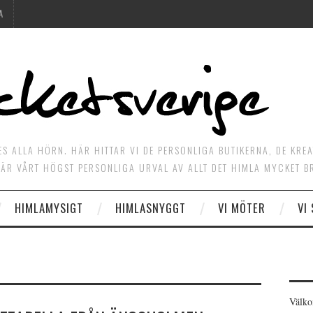
A
ES ALLA HÖRN. HÄR HITTAR VI DE PERSONLIGA BUTIKERNA, DE KRE
ÄR VÅRT HÖGST PERSONLIGA URVAL AV ALLT DET HIMLA MYCKET B
HIMLAMYSIGT
HIMLASNYGGT
VI MÖTER
VI
Välko