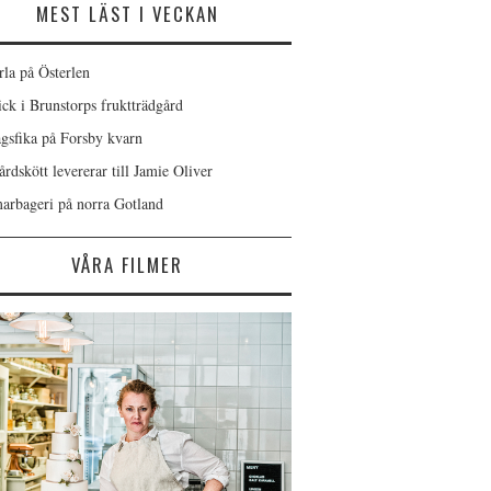
MEST LÄST I VECKAN
rla på Österlen
ick i Brunstorps fruktträdgård
gsfika på Forsby kvarn
rdskött levererar till Jamie Oliver
rbageri på norra Gotland
VÅRA FILMER