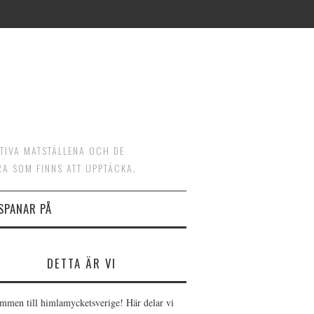
ATIVA MATSTÄLLENA OCH DE
RA SOM FINNS ATT UPPTÄCKA.
 SPANAR PÅ
DETTA ÄR VI
mmen till himlamycketsverige! Här delar vi