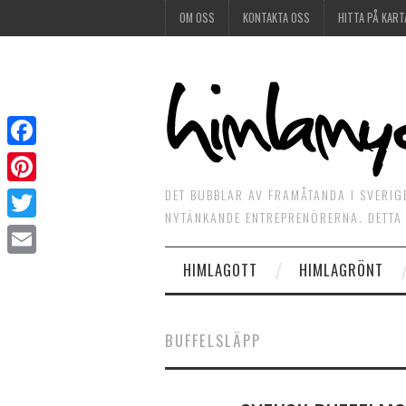
OM OSS
KONTAKTA OSS
HITTA PÅ KART
Facebook
DET BUBBLAR AV FRAMÅTANDA I SVERIG
Pinterest
NYTÄNKANDE ENTREPRENÖRERNA. DETTA 
Twitter
HIMLAGOTT
HIMLAGRÖNT
Email
BUFFELSLÄPP