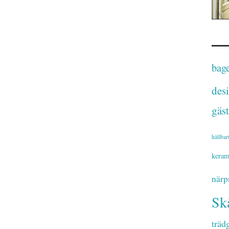
bage
des
gäst
hållbar
keram
närp
Sk
träd