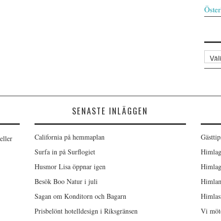
Öster
Arkiv
SENASTE INLÄGGEN
California på hemmaplan
Gästtip
eller
Surfa in på Surflogiet
Himlag
Husmor Lisa öppnar igen
Himlag
Besök Boo Natur i juli
Himlam
Sagan om Konditorn och Bagarn
Himlas
Prisbelönt hotelldesign i Riksgränsen
Vi möt