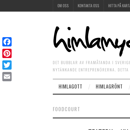
OM OSS
KONTAKTA OSS
HITTA PÅ KART
Facebook
DET BUBBLAR AV FRAMÅTANDA I SVERIG
Pinterest
NYTÄNKANDE ENTREPRENÖRERNA. DETTA 
Twitter
HIMLAGOTT
HIMLAGRÖNT
Email
FOODCOURT