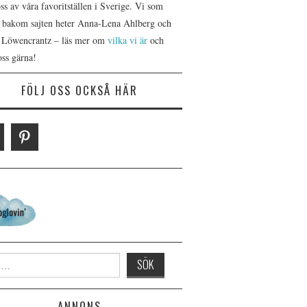
s av våra favoritställen i Sverige. Vi som
r bakom sajten heter Anna-Lena Ahlberg och
 Löwencrantz – läs mer om
vilka vi är
och
oss gärna!
FÖLJ OSS OCKSÅ HÄR
 for:
ANNONS