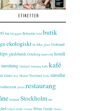
ETIKETTER
butik
ri
bar
Bohuslän
bloggen
bröd
ekologiskt
ign
Gotland
fika
glass
fik
tips
hotell
gårdsbutik
Göteborg
hantverk
kafé
inredning
t
Jämtland
kaffe
Jönköping
närodlat
ik
kläder
Norrland
Malmö
krog
Närke
restaurang
roducerat
pizza
åne
Stockholm
tips
Småland
gård
White Guide
Umeå
utsikt
Värmdö
Örebro