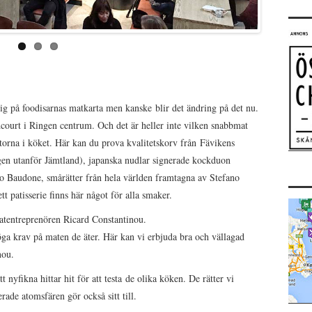
sig på foodisarnas matkarta men kanske blir det ändring på det nu.
dcourt i Ringen centrum. Och det är heller inte vilken snabbmat
torna i köket. Här kan du prova kvalitetskorv från Fävikens
ngen utanför Jämtland), japanska nudlar signerade kockduon
 Baudone, smårätter från hela världen framtagna av Stefano
 patisserie finns här något för alla smaker.
tentreprenören Ricard Constantinou.
öga krav på maten de äter. Här kan vi erbjuda bra och vällagad
nou.
 nyfikna hittar hit för att testa de olika köken. De rätter vi
ade atomsfären gör också sitt till.