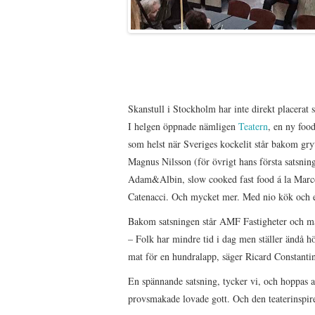
Skanstull i Stockholm har inte direkt placerat 
I helgen öppnade nämligen
Teatern
, en ny foo
som helst när Sveriges kockelit står bakom gry
Magnus Nilsson (för övrigt hans första satsni
Adam&Albin, slow cooked fast food á la Marco
Catenacci. Och mycket mer. Med nio kök och ett
Bakom satsningen står AMF Fastigheter och ma
– Folk har mindre tid i dag men ställer ändå h
mat för en hundralapp, säger Ricard Constanti
En spännande satsning, tycker vi, och hoppas att
provsmakade lovade gott. Och den teaterinspirer