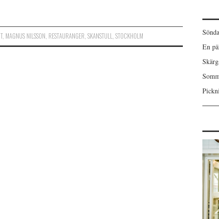
Sönda
T
,
MAGNUS NILSSON
,
RESTAURANGER
,
SKANSTULL
,
STOCKHOLM
En pä
Skärgå
Somma
Pickn