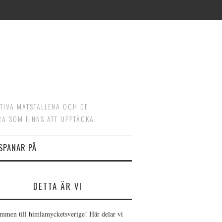
ATIVA MATSTÄLLENA OCH DE
RA SOM FINNS ATT UPPTÄCKA.
 SPANAR PÅ
DETTA ÄR VI
mmen till himlamycketsverige! Här delar vi