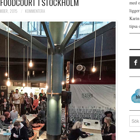
 FOODCOURT I STOCKHOLM
med os
ligge
MBER, 2015
KOMMENTERA
Karin
tipsa 
Search