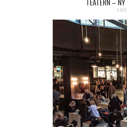
TEATERN – NY
6 DECE