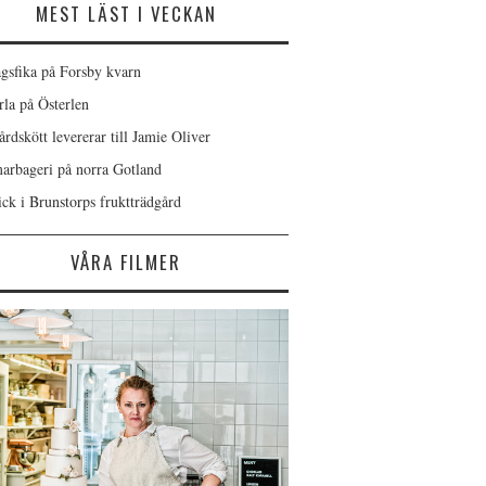
MEST LÄST I VECKAN
gsfika på Forsby kvarn
rla på Österlen
rdskött levererar till Jamie Oliver
rbageri på norra Gotland
ick i Brunstorps fruktträdgård
VÅRA FILMER