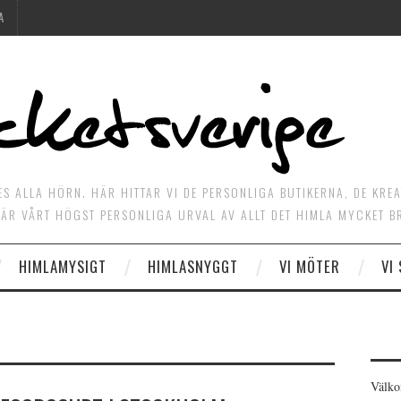
A
ES ALLA HÖRN. HÄR HITTAR VI DE PERSONLIGA BUTIKERNA, DE KRE
ÄR VÅRT HÖGST PERSONLIGA URVAL AV ALLT DET HIMLA MYCKET B
HIMLAMYSIGT
HIMLASNYGGT
VI MÖTER
VI
Välko