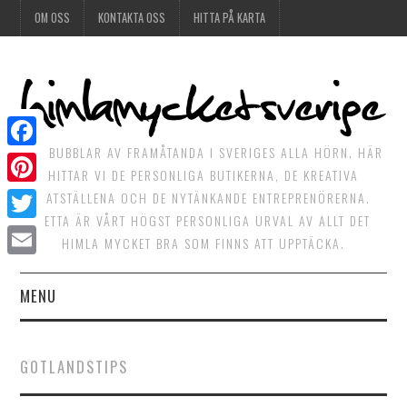
OM OSS
KONTAKTA OSS
HITTA PÅ KARTA
DET BUBBLAR AV FRAMÅTANDA I SVERIGES ALLA HÖRN. HÄR
Facebook
HITTAR VI DE PERSONLIGA BUTIKERNA, DE KREATIVA
Pinterest
MATSTÄLLENA OCH DE NYTÄNKANDE ENTREPRENÖRERNA.
DETTA ÄR VÅRT HÖGST PERSONLIGA URVAL AV ALLT DET
Twitter
HIMLA MYCKET BRA SOM FINNS ATT UPPTÄCKA.
Email
MENU
HIMLAGOTT
GOTLANDSTIPS
HIMLAGRÖNT