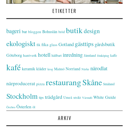
ETIKETTER
butik
bageri
design
bar
Bohuslän
bloggen
bröd
ekologiskt
gästtips
Gotland
gårdsbutik
fika
glass
fik
hotell
inredning
Göteborg
hantverk
hållbart
Jämtland
kaffe
Jönköping
kafé
närodlat
keramik
kläder
Norrland
Malmö
krog
Närke
restaurang
Skåne
närproducerat
pizza
Småland
Stockholm
trädgård
White Guide
tips
Umeå
utsikt
Värmdö
Österlen
öl
Örebro
ARKIV