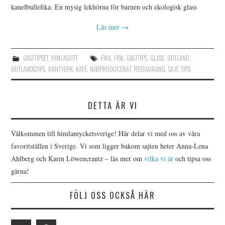
kanelbullefika. En mysig lekhörna för barnen och ekologisk glass
Läs mer
→
GÄSTTIPSET
,
HIMLAGOTT
FIKA
,
FISK
,
GÄSTTIPS
,
GLASS
,
GOTLAND
,
GOTLANDSTIPS
,
HANTVERK
,
KAFÉ
,
NÄRPRODUCERAT
,
RESTAURANG
,
SAJT
,
TIPS
DETTA ÄR VI
Välkommen till himlamycketsverige! Här delar vi med oss av våra
favoritställen i Sverige. Vi som ligger bakom sajten heter Anna-Lena
Ahlberg och Karin Löwencrantz – läs mer om
vilka vi är
och tipsa oss
gärna!
FÖLJ OSS OCKSÅ HÄR