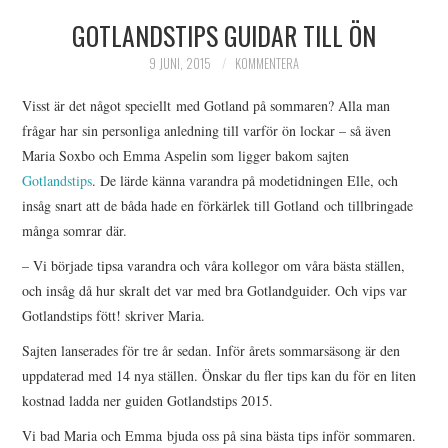
GOTLANDSTIPS GUIDAR TILL ÖN
HIMLAMYSIGT
9 JUNI, 2015
KOMMENTERA
HIMLASNYGGT
Visst är det något speciellt med Gotland på sommaren? Alla man
VI MÖTER
frågar har sin personliga anledning till varför ön lockar – så även
Maria Soxbo och Emma Aspelin som ligger bakom sajten
VI SPANAR PÅ
Gotlandstips
. De lärde känna varandra på modetidningen Elle, och
insåg snart att de båda hade en förkärlek till Gotland och tillbringade
många somrar där.
– Vi började tipsa varandra och våra kollegor om våra bästa ställen,
och insåg då hur skralt det var med bra Gotlandguider. Och vips var
Gotlandstips fött! skriver Maria.
Sajten lanserades för tre år sedan. Inför årets sommarsäsong är den
uppdaterad med 14 nya ställen. Önskar du fler tips kan du för en liten
kostnad ladda ner guiden Gotlandstips 2015.
Vi bad Maria och Emma bjuda oss på sina bästa tips inför sommaren.