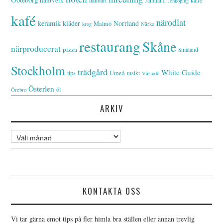
hållbart
Jämtland
kaffe
Jönköping
kafé
närodlat
keramik
kläder
Norrland
Malmö
krog
Närke
restaurang
Skåne
närproducerat
pizza
Småland
Stockholm
trädgård
White Guide
tips
Umeå
utsikt
Värmdö
Österlen
öl
Örebro
ARKIV
Arkiv
KONTAKTA OSS
Vi tar gärna emot tips på fler himla bra ställen eller annan trevlig