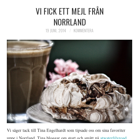
VI FICK ETT MEJL FRÅN
HIMLAMYSIGT
NORRLAND
HIMLASNYGGT
19 JUNI, 2014
KOMMENTERA
VI MÖTER
VI SPANAR PÅ
Vi säger tack till Tina Engelhardt som tipsade oss om sina favoriter
uppe i Norrland. Tina bloggar om stort och smått på
atwaterlilyroad
,