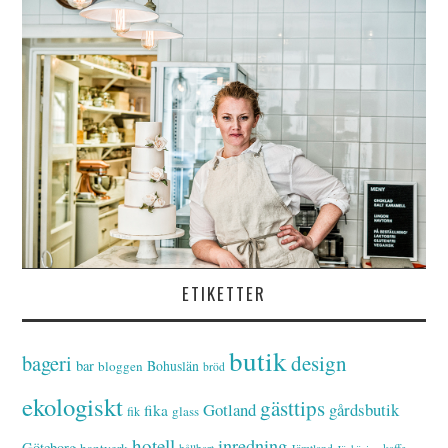
ETIKETTER
butik
bageri
design
bar
Bohuslän
bloggen
bröd
ekologiskt
gästtips
Gotland
gårdsbutik
fika
glass
fik
hotell
inredning
Göteborg
hantverk