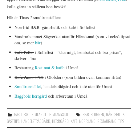
kolla gärna in ställena hon besökt!
Här är Tinas 7 smultronställen:
Norrfrid B&B, gårdsbutik och kafé i Sollefteå
Vandrarhemmet Sågverket utanför Härnösand (som vi också tipsat
om, se mer
här
)
Café Petter
i Sollefteå – ”charmigt, hembakat och bra priser”,
skriver Tina
Restaurang
Rost mat & kaffe
i Umeå
Kafé Anno 1762
i Olofsfors (som bilden ovan kommer ifrån)
Smultronstället
, handelsträdgård och kafé utanför Umeå
Baggböle herrgård
och arboretum i Umeå
GÄSTTIPSET
,
HIMLAGOTT
,
HIMLAMYSIGT
B&B
,
BLOGGEN
,
GÅRDSBUTIK
,
GÄSTTIPS
,
HANDELSTRÄDGÅRD
,
HERRGÅRD
,
KAFÉ
,
NORRLAND
,
RESTAURANG
,
TIPS