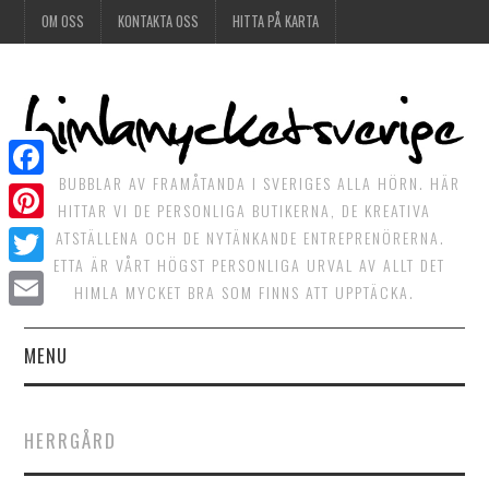
OM OSS
KONTAKTA OSS
HITTA PÅ KARTA
DET BUBBLAR AV FRAMÅTANDA I SVERIGES ALLA HÖRN. HÄR
Facebook
HITTAR VI DE PERSONLIGA BUTIKERNA, DE KREATIVA
Pinterest
MATSTÄLLENA OCH DE NYTÄNKANDE ENTREPRENÖRERNA.
DETTA ÄR VÅRT HÖGST PERSONLIGA URVAL AV ALLT DET
Twitter
HIMLA MYCKET BRA SOM FINNS ATT UPPTÄCKA.
Email
MENU
HIMLAGOTT
HERRGÅRD
HIMLAGRÖNT