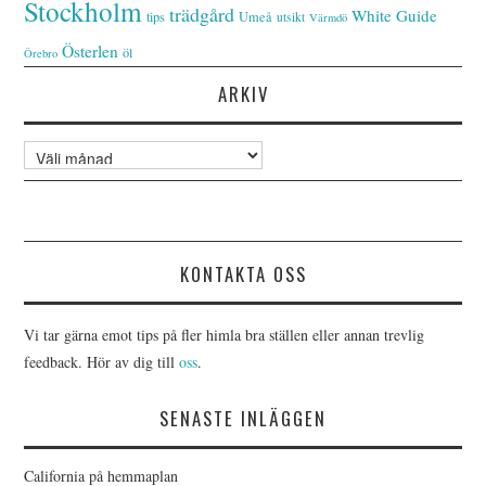
Stockholm
trädgård
White Guide
tips
Umeå
utsikt
Värmdö
Österlen
öl
Örebro
ARKIV
Arkiv
KONTAKTA OSS
Vi tar gärna emot tips på fler himla bra ställen eller annan trevlig
feedback. Hör av dig till
oss
.
SENASTE INLÄGGEN
California på hemmaplan