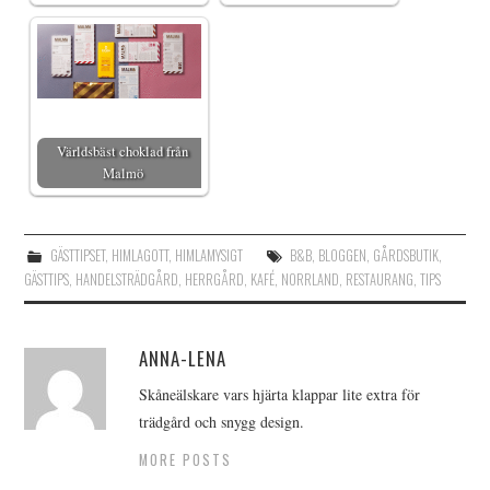
Världsbäst choklad från
Malmö
GÄSTTIPSET
,
HIMLAGOTT
,
HIMLAMYSIGT
B&B
,
BLOGGEN
,
GÅRDSBUTIK
,
GÄSTTIPS
,
HANDELSTRÄDGÅRD
,
HERRGÅRD
,
KAFÉ
,
NORRLAND
,
RESTAURANG
,
TIPS
ANNA-LENA
Skåneälskare vars hjärta klappar lite extra för
trädgård och snygg design.
MORE POSTS