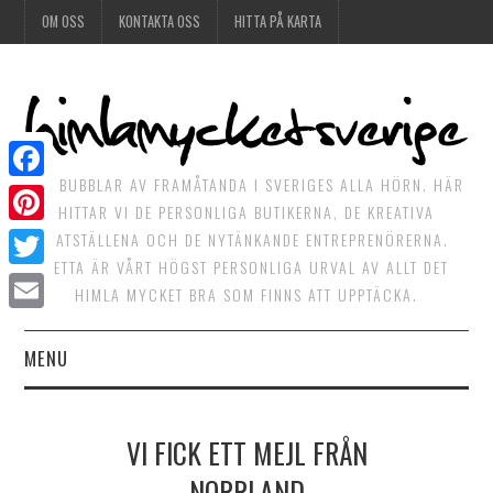
OM OSS
KONTAKTA OSS
HITTA PÅ KARTA
DET BUBBLAR AV FRAMÅTANDA I SVERIGES ALLA HÖRN. HÄR
Facebook
HITTAR VI DE PERSONLIGA BUTIKERNA, DE KREATIVA
Pinterest
MATSTÄLLENA OCH DE NYTÄNKANDE ENTREPRENÖRERNA.
DETTA ÄR VÅRT HÖGST PERSONLIGA URVAL AV ALLT DET
Twitter
HIMLA MYCKET BRA SOM FINNS ATT UPPTÄCKA.
Email
MENU
HIMLAGOTT
VI FICK ETT MEJL FRÅN
HIMLAGRÖNT
NORRLAND