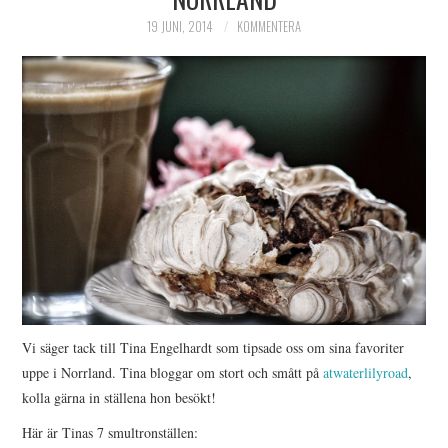
HIMLAMYSIGT
19 JUNI, 2014
KOMMENTERA
HIMLASNYGGT
VI MÖTER
VI SPANAR PÅ
Vi säger tack till Tina Engelhardt som tipsade oss om sina favoriter
uppe i Norrland. Tina bloggar om stort och smått på
atwaterlilyroad
,
kolla gärna in ställena hon besökt!
Här är Tinas 7 smultronställen: