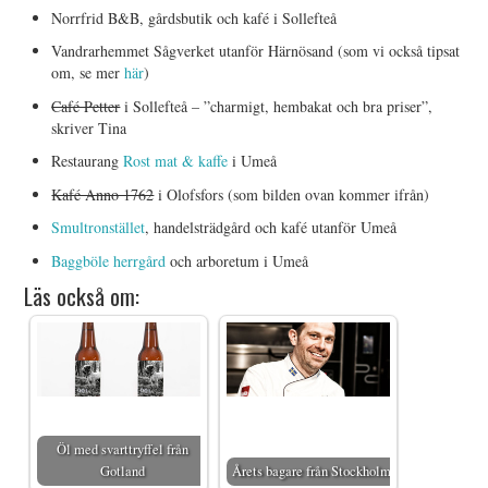
Norrfrid B&B, gårdsbutik och kafé i Sollefteå
Vandrarhemmet Sågverket utanför Härnösand (som vi också tipsat
om, se mer
här
)
Café Petter
i Sollefteå – ”charmigt, hembakat och bra priser”,
skriver Tina
Restaurang
Rost mat & kaffe
i Umeå
Kafé Anno 1762
i Olofsfors (som bilden ovan kommer ifrån)
Smultronstället
, handelsträdgård och kafé utanför Umeå
Baggböle herrgård
och arboretum i Umeå
Läs också om:
Öl med svarttryffel från
Gotland
Årets bagare från Stockholm