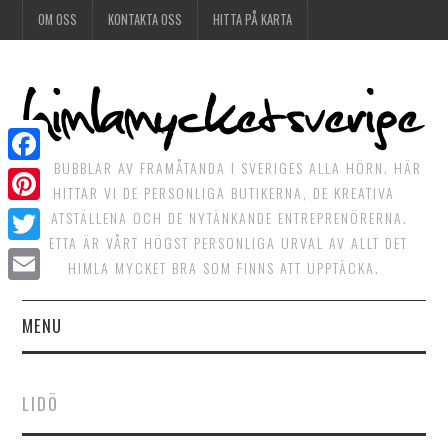
OM OSS
KONTAKTA OSS
HITTA PÅ KARTA
DET BUBBLAR AV FRAMÅTANDA I SVERIGES ALLA HÖRN. HÄR
Facebook
HITTAR VI DE PERSONLIGA BUTIKERNA, DE KREATIVA
Pinterest
MATSTÄLLENA OCH DE NYTÄNKANDE ENTREPRENÖRERNA.
DETTA ÄR VÅRT HÖGST PERSONLIGA URVAL AV ALLT DET
Twitter
HIMLA MYCKET BRA SOM FINNS ATT UPPTÄCKA.
Email
MENU
HIMLAGOTT
LIDÖ
HIMLAGRÖNT