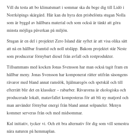
Vill du testa att bo klimatsmart i sommar ska du bege dig till Lidö i
Norrköpings skärgård. Här kan du hyra den prisbelönta stugan Nolla
som är byggd av hållbara material och som också är tänkt att göra
minsta möjliga påverkan på miljön.
Stugan är en del i projektet Zero Island där syftet är att visa olika sätt
att nå en hållbar framtid och noll utsläpp. Bakom projektet står Neste
som producerar förnybart diesel från avfall och restprodukter.
Tillsammans med kocken Jonas Svensson har man också tagit fram en
hållbar meny. Jonas Svensson har komponerat rätter utifrån säsongens
råvaror med bland annat ramslök, hjälmaregös och spetskål och till
efterrätt blir det en klassiker – rabarber. Råvarorna är ekologiska och
producerade lokalt, matavfallet komposteras för att bli ny matjord och
man använder förnybar energi från bland annat solpaneler. Menyn
kommer serveras från och med midsommar.
Kul initiativ, tycker vi. Och ett bra alternativ för dig som vill semestra
nära naturen på hemmaplan.