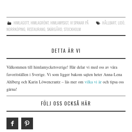
HIMLAGOTT
,
HIMLAGRÖNT
,
HIMLAMYSIGT
,
VI SPANAR PÅ
HÅLLBART
,
LIDÖ
,
NORRKÖPING
,
RESTAURANG
,
SKÄRGÅRD
,
STOCKHOLM
DETTA ÄR VI
Välkommen till himlamycketsverige! Här delar vi med oss av våra
favoritställen i Sverige. Vi som ligger bakom sajten heter Anna-Lena
Ahlberg och Karin Löwencrantz – läs mer om
vilka vi är
och tipsa oss
gärna!
FÖLJ OSS OCKSÅ HÄR