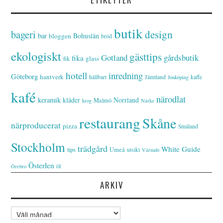
butik
bageri
design
bar
Bohuslän
bloggen
bröd
ekologiskt
gästtips
Gotland
gårdsbutik
fika
glass
fik
hotell
inredning
Göteborg
hantverk
hållbart
Jämtland
kaffe
Jönköping
kafé
närodlat
keramik
kläder
Norrland
Malmö
krog
Närke
restaurang
Skåne
närproducerat
pizza
Småland
Stockholm
trädgård
White Guide
tips
Umeå
utsikt
Värmdö
Österlen
öl
Örebro
ARKIV
Arkiv