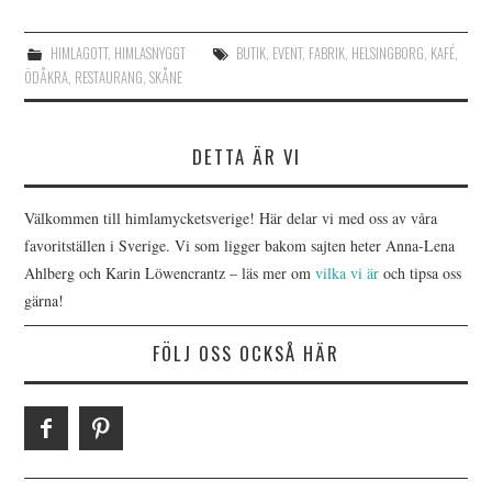
HIMLAGOTT
,
HIMLASNYGGT
BUTIK
,
EVENT
,
FABRIK
,
HELSINGBORG
,
KAFÉ
,
ÖDÅKRA
,
RESTAURANG
,
SKÅNE
DETTA ÄR VI
Välkommen till himlamycketsverige! Här delar vi med oss av våra
favoritställen i Sverige. Vi som ligger bakom sajten heter Anna-Lena
Ahlberg och Karin Löwencrantz – läs mer om
vilka vi är
och tipsa oss
gärna!
FÖLJ OSS OCKSÅ HÄR