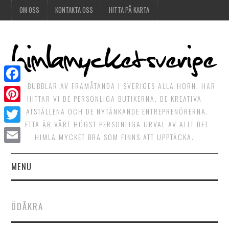
OM OSS
KONTAKTA OSS
HITTA PÅ KARTA
DET BUBBLAR AV FRAMÅTANDA I SVERIGES ALLA HÖRN. HÄR
Facebook
HITTAR VI DE PERSONLIGA BUTIKERNA, DE KREATIVA
Pinterest
MATSTÄLLENA OCH DE NYTÄNKANDE ENTREPRENÖRERNA.
DETTA ÄR VÅRT HÖGST PERSONLIGA URVAL AV ALLT DET
Twitter
HIMLA MYCKET BRA SOM FINNS ATT UPPTÄCKA.
Email
MENU
HIMLAGOTT
ÖDÅKRA
HIMLAGRÖNT