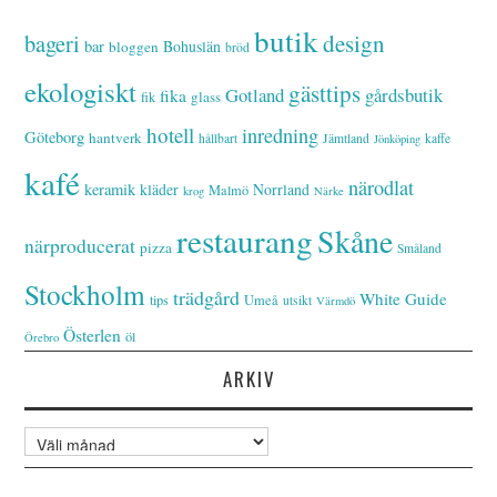
butik
bageri
design
bar
Bohuslän
bloggen
bröd
ekologiskt
gästtips
Gotland
gårdsbutik
fika
glass
fik
hotell
inredning
Göteborg
hantverk
hållbart
Jämtland
kaffe
Jönköping
kafé
närodlat
keramik
kläder
Norrland
Malmö
krog
Närke
restaurang
Skåne
närproducerat
pizza
Småland
Stockholm
trädgård
White Guide
tips
Umeå
utsikt
Värmdö
Österlen
öl
Örebro
ARKIV
Arkiv