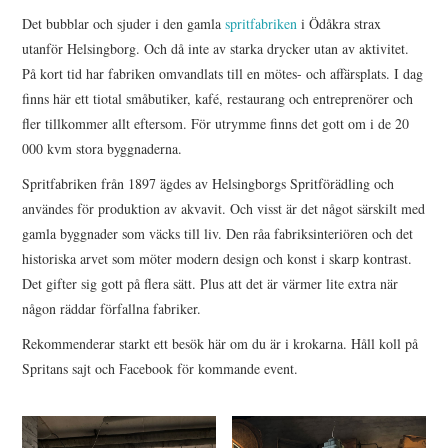
Det bubblar och sjuder i den gamla
spritfabriken
i Ödåkra strax
utanför Helsingborg. Och då inte av starka drycker utan av aktivitet.
På kort tid har fabriken omvandlats till en mötes- och affärsplats. I dag
finns här ett tiotal småbutiker, kafé, restaurang och entreprenörer och
fler tillkommer allt eftersom. För utrymme finns det gott om i de 20
000 kvm stora byggnaderna.
Spritfabriken från 1897 ägdes av Helsingborgs Spritförädling och
användes för produktion av akvavit. Och visst är det något särskilt med
gamla byggnader som väcks till liv. Den råa fabriksinteriören och det
historiska arvet som möter modern design och konst i skarp kontrast.
Det gifter sig gott på flera sätt. Plus att det är värmer lite extra när
någon räddar förfallna fabriker.
Rekommenderar starkt ett besök här om du är i krokarna. Håll koll på
Spritans sajt och Facebook för kommande event.