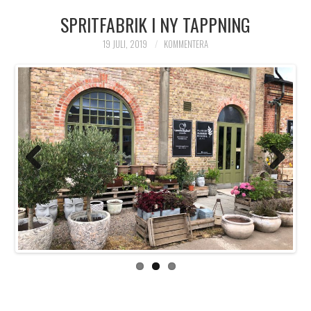
SPRITFABRIK I NY TAPPNING
HIMLAMYSIGT
19 JULI, 2019
KOMMENTERA
HIMLASNYGGT
VI MÖTER
VI SPANAR PÅ
Previo
Next
us