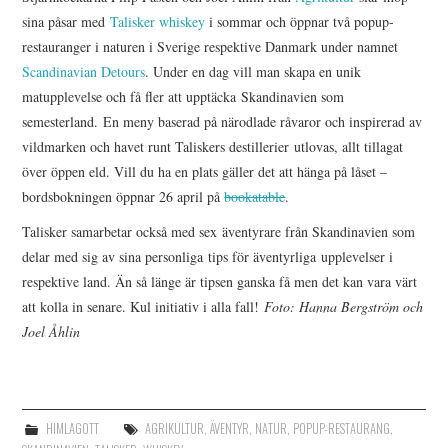
sina påsar med
Talisker whiskey
i sommar och öppnar två popup-
restauranger i naturen i Sverige respektive Danmark under namnet
Scandinavian Detours
. Under en dag vill man skapa en unik
matupplevelse och få fler att upptäcka Skandinavien som
semesterland. En meny baserad på närodlade råvaror och inspirerad av
vildmarken och havet runt Taliskers destillerier utlovas, allt tillagat
över öppen eld. Vill du ha en plats gäller det att hänga på låset –
bordsbokningen öppnar 26 april på
bookatable
.
Talisker samarbetar också med sex äventyrare från Skandinavien som
delar med sig av sina personliga tips för äventyrliga upplevelser i
respektive land. Än så länge är tipsen ganska få men det kan vara värt
att kolla in senare. Kul initiativ i alla fall!
Foto: Hanna Bergström och
Joel Åhlin
HIMLAGOTT
AGRIKULTUR
,
ÄVENTYR
,
NATUR
,
POPUP-RESTAURANG
,