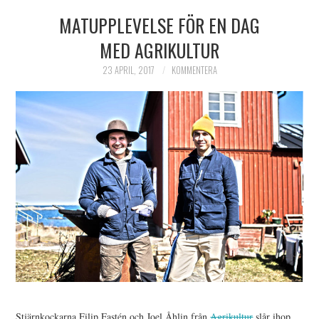
MATUPPLEVELSE FÖR EN DAG
HIMLAMYSIGT
MED AGRIKULTUR
HIMLASNYGGT
23 APRIL, 2017
KOMMENTERA
VI MÖTER
VI SPANAR PÅ
Stjärnkockarna Filip Fastén och Joel Åhlin från
Agrikultur
slår ihop