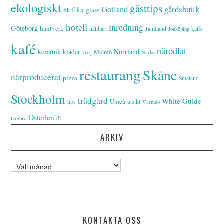
ekologiskt
gästtips
Gotland
gårdsbutik
fika
glass
fik
hotell
inredning
Göteborg
hantverk
hållbart
Jämtland
kaffe
Jönköping
kafé
närodlat
keramik
kläder
Norrland
Malmö
krog
Närke
restaurang
Skåne
närproducerat
pizza
Småland
Stockholm
trädgård
White Guide
tips
Umeå
utsikt
Värmdö
Österlen
öl
Örebro
ARKIV
Arkiv
KONTAKTA OSS