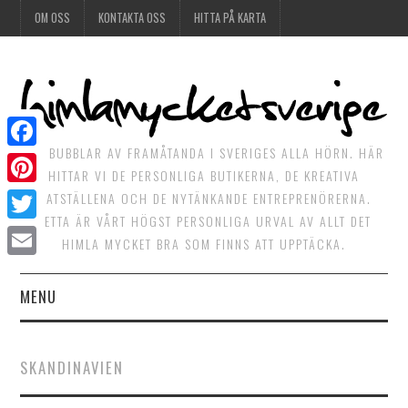
OM OSS
KONTAKTA OSS
HITTA PÅ KARTA
DET BUBBLAR AV FRAMÅTANDA I SVERIGES ALLA HÖRN. HÄR
Facebook
HITTAR VI DE PERSONLIGA BUTIKERNA, DE KREATIVA
Pinterest
MATSTÄLLENA OCH DE NYTÄNKANDE ENTREPRENÖRERNA.
DETTA ÄR VÅRT HÖGST PERSONLIGA URVAL AV ALLT DET
Twitter
HIMLA MYCKET BRA SOM FINNS ATT UPPTÄCKA.
Email
MENU
HIMLAGOTT
SKANDINAVIEN
HIMLAGRÖNT