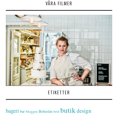
VÅRA FILMER
ETIKETTER
butik
bageri
design
bar
Bohuslän
bloggen
bröd