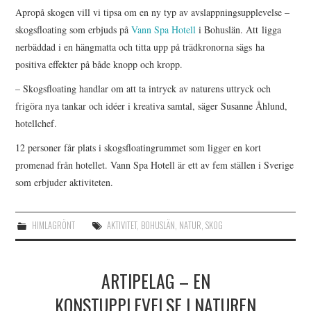
Apropå skogen vill vi tipsa om en ny typ av avslappningsupplevelse –
skogsfloating som erbjuds på
Vann Spa Hotell
i Bohuslän. Att ligga
nerbäddad i en hängmatta och titta upp på trädkronorna sägs ha
positiva effekter på både knopp och kropp.
– Skogsfloating handlar om att ta intryck av naturens uttryck och
frigöra nya tankar och idéer i kreativa samtal, säger Susanne Åhlund,
hotellchef.
12 personer får plats i skogsfloatingrummet som ligger en kort
promenad från hotellet. Vann Spa Hotell är ett av fem ställen i Sverige
som erbjuder aktiviteten.
HIMLAGRÖNT
AKTIVITET
,
BOHUSLÄN
,
NATUR
,
SKOG
ARTIPELAG – EN
KONSTUPPLEVELSE I NATUREN