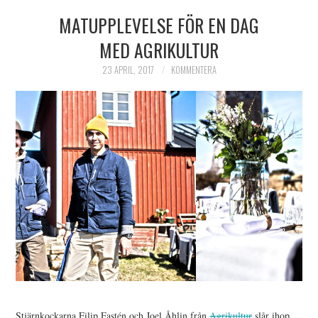
MATUPPLEVELSE FÖR EN DAG
HIMLAMYSIGT
MED AGRIKULTUR
HIMLASNYGGT
23 APRIL, 2017
KOMMENTERA
VI MÖTER
VI SPANAR PÅ
Stjärnkockarna Filip Fastén och Joel Åhlin från
Agrikultur
slår ihop