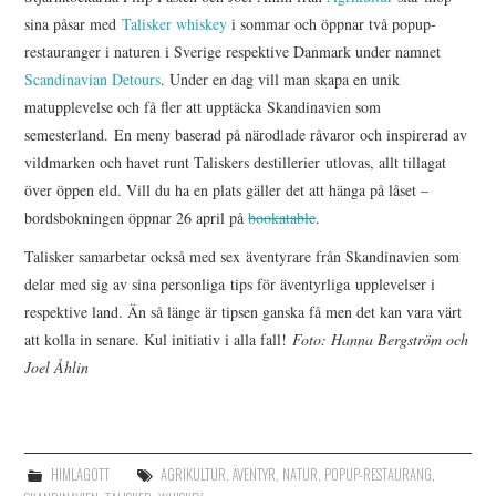
sina påsar med
Talisker whiskey
i sommar och öppnar två popup-
restauranger i naturen i Sverige respektive Danmark under namnet
Scandinavian Detours
. Under en dag vill man skapa en unik
matupplevelse och få fler att upptäcka Skandinavien som
semesterland. En meny baserad på närodlade råvaror och inspirerad av
vildmarken och havet runt Taliskers destillerier utlovas, allt tillagat
över öppen eld. Vill du ha en plats gäller det att hänga på låset –
bordsbokningen öppnar 26 april på
bookatable
.
Talisker samarbetar också med sex äventyrare från Skandinavien som
delar med sig av sina personliga tips för äventyrliga upplevelser i
respektive land. Än så länge är tipsen ganska få men det kan vara värt
att kolla in senare. Kul initiativ i alla fall!
Foto: Hanna Bergström och
Joel Åhlin
HIMLAGOTT
AGRIKULTUR
,
ÄVENTYR
,
NATUR
,
POPUP-RESTAURANG
,