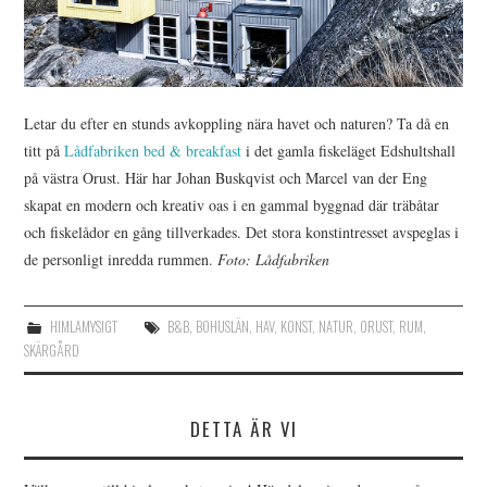
Letar du efter en stunds avkoppling nära havet och naturen? Ta då en
titt på
Lådfabriken bed & breakfast
i det gamla fiskeläget Edshultshall
på västra Orust. Här har Johan Buskqvist och Marcel van der Eng
skapat en modern och kreativ oas i en gammal byggnad där träbåtar
och fiskelådor en gång tillverkades. Det stora konstintresset avspeglas i
de personligt inredda rummen.
Foto: Lådfabriken
HIMLAMYSIGT
B&B
,
BOHUSLÄN
,
HAV
,
KONST
,
NATUR
,
ORUST
,
RUM
,
SKÄRGÅRD
DETTA ÄR VI