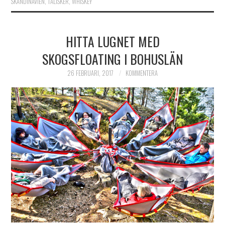
SKANDINAVIEN
,
TALISKER
,
WHISKEY
HITTA LUGNET MED
SKOGSFLOATING I BOHUSLÄN
26 FEBRUARI, 2017
KOMMENTERA