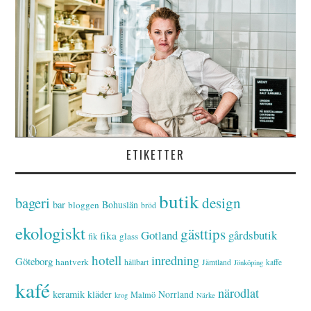
ETIKETTER
butik
bageri
design
bar
Bohuslän
bloggen
bröd
ekologiskt
gästtips
Gotland
gårdsbutik
fika
glass
fik
hotell
inredning
Göteborg
hantverk
hållbart
Jämtland
kaffe
Jönköping
kafé
närodlat
keramik
kläder
Norrland
Malmö
krog
Närke