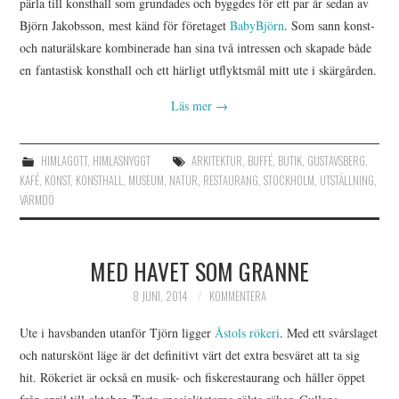
pärla till konsthall som grundades och byggdes för ett par år sedan av
Björn Jakobsson, mest känd för företaget
BabyBjörn
. Som sann konst-
och naturälskare kombinerade han sina två intressen och skapade både
en fantastisk konsthall och ett härligt utflyktsmål mitt ute i skärgården.
Läs mer
→
HIMLAGOTT
,
HIMLASNYGGT
ARKITEKTUR
,
BUFFÉ
,
BUTIK
,
GUSTAVSBERG
,
KAFÉ
,
KONST
,
KONSTHALL
,
MUSEUM
,
NATUR
,
RESTAURANG
,
STOCKHOLM
,
UTSTÄLLNING
,
VÄRMDÖ
MED HAVET SOM GRANNE
8 JUNI, 2014
KOMMENTERA
Ute i havsbanden utanför Tjörn ligger
Åstols rökeri
. Med ett svårslaget
och naturskönt läge är det definitivt värt det extra besväret att ta sig
hit. Rökeriet är också en musik- och fiskerestaurang och håller öppet