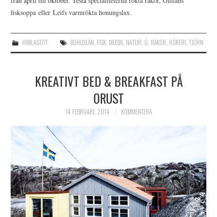
från april till oktober. Testa
specialiteterna rökta räkor, Gullans
fisksoppa eller Leifs varmrökta honungslax.
HIMLAGOTT
BOHUSLÄN
,
FISK
,
MUSIK
,
NATUR
,
Ö
,
RÄKOR
,
RÖKERI
,
TJÖRN
KREATIVT BED & BREAKFAST PÅ
ORUST
14 FEBRUARI, 2014
KOMMENTERA