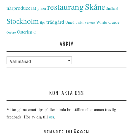
restaurang
Skåne
närproducerat
pizza
Småland
Stockholm
trädgård
White Guide
tips
Umeå
utsikt
Värmdö
Österlen
öl
Örebro
ARKIV
Arkiv
KONTAKTA OSS
Vi tar gärna emot tips på fler himla bra ställen eller annan trevlig
feedback. Hör av dig till
oss
.
SENASTE INLÄGGEN