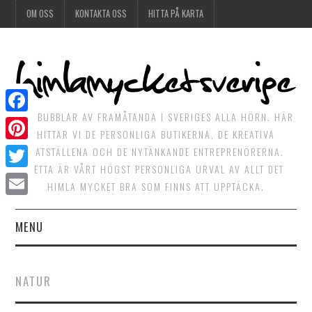
OM OSS
KONTAKTA OSS
HITTA PÅ KARTA
DET BUBBLAR AV FRAMÅTANDA I SVERIGES ALLA HÖRN. HÄR
Facebook
HITTAR VI DE PERSONLIGA BUTIKERNA, DE KREATIVA
Pinterest
MATSTÄLLENA OCH DE NYTÄNKANDE ENTREPRENÖRERNA.
DETTA ÄR VÅRT HÖGST PERSONLIGA URVAL AV ALLT DET
Twitter
HIMLA MYCKET BRA SOM FINNS ATT UPPTÄCKA.
Email
MENU
HIMLAGOTT
NATUR
HIMLAGRÖNT