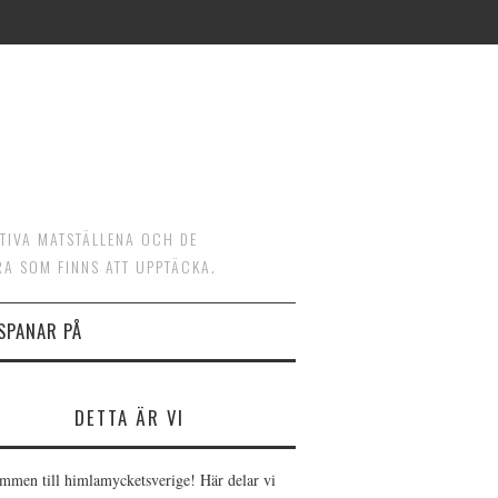
ATIVA MATSTÄLLENA OCH DE
RA SOM FINNS ATT UPPTÄCKA.
 SPANAR PÅ
DETTA ÄR VI
mmen till himlamycketsverige! Här delar vi