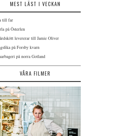
MEST LÄST I VECKAN
 till far
rla på Österlen
rdskött levererar till Jamie Oliver
gsfika på Forsby kvarn
rbageri på norra Gotland
VÅRA FILMER