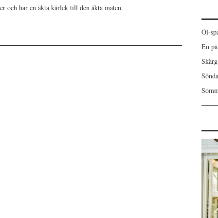
er och har en äkta kärlek till den äkta maten.
Öl-spa
En pä
Skärgå
Sönda
Somma