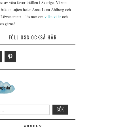
s av våra favoritställen i Sverige. Vi som
r bakom sajten heter Anna-Lena Ahlberg och
 Löwencrantz – läs mer om
vilka vi är
och
oss gärna!
FÖLJ OSS OCKSÅ HÄR
 for:
ANNONS