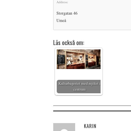
Address:
Storgatan 46
Umeå
Läs också om:
Kulturbageriet med mjölet i
centrum
KARIN