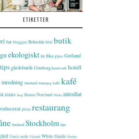
ETIKETTER
butik
ri
bar
Bohuslän
bloggen
bröd
ekologiskt
ign
Gotland
fika
glass
fik
tips
hotell
gårdsbutik
Göteborg
hantverk
kafé
inredning
t
Jämtland
kaffe
Jönköping
närodlat
ik
kläder
Norrland
Malmö
krog
Närke
restaurang
roducerat
pizza
åne
Stockholm
tips
Småland
gård
White Guide
Umeå
utsikt
Värmdö
Örebro