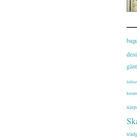
bage
des
gäst
hållbar
keram
närp
Sk
träd