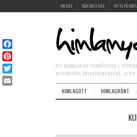
OM OSS
KONTAKTA OSS
HITTA PÅ KART
Facebook
DET BUBBLAR AV FRAMÅTANDA I SVERIG
Pinterest
NYTÄNKANDE ENTREPRENÖRERNA. DETTA 
Twitter
HIMLAGOTT
HIMLAGRÖNT
Email
KU