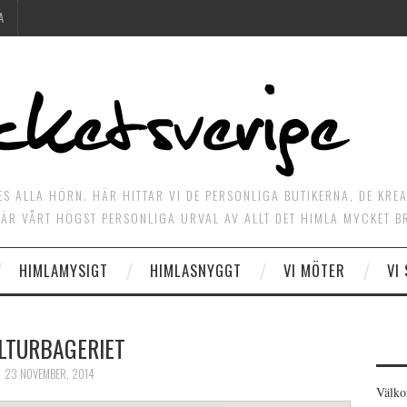
A
ES ALLA HÖRN. HÄR HITTAR VI DE PERSONLIGA BUTIKERNA, DE KRE
ÄR VÅRT HÖGST PERSONLIGA URVAL AV ALLT DET HIMLA MYCKET B
HIMLAMYSIGT
HIMLASNYGGT
VI MÖTER
VI
LTURBAGERIET
23 NOVEMBER, 2014
Välko