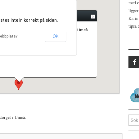
med os
ligge
Karin
tes inte in korrekt på sidan.
tipsa 
kafé med mjölet i fokus på inomhustorget i Umeå.
OK
webbplats?
storget i Umeå.
Search