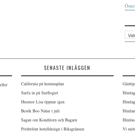
Öster
Arkiv
SENASTE INLÄGGEN
California på hemmaplan
Gästtip
eller
Surfa in på Surflogiet
Himlag
Husmor Lisa öppnar igen
Himlag
Besök Boo Natur i juli
Himlam
Sagan om Konditorn och Bagarn
Himlas
Prisbelönt hotelldesign i Riksgränsen
Vi möt