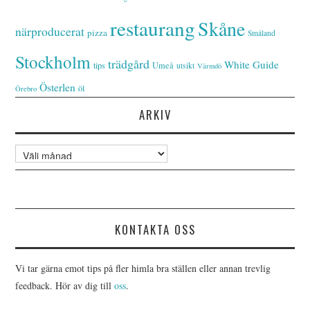
restaurang
Skåne
närproducerat
pizza
Småland
Stockholm
trädgård
White Guide
tips
Umeå
utsikt
Värmdö
Österlen
öl
Örebro
ARKIV
Arkiv
KONTAKTA OSS
Vi tar gärna emot tips på fler himla bra ställen eller annan trevlig
feedback. Hör av dig till
oss
.