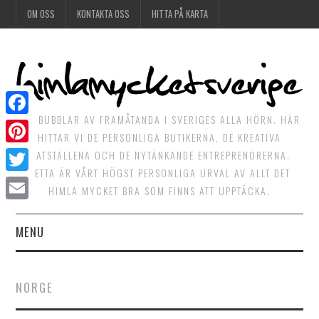
OM OSS
KONTAKTA OSS
HITTA PÅ KARTA
DET BUBBLAR AV FRAMÅTANDA I SVERIGES ALLA HÖRN. HÄR
Facebook
HITTAR VI DE PERSONLIGA BUTIKERNA, DE KREATIVA
Pinterest
MATSTÄLLENA OCH DE NYTÄNKANDE ENTREPRENÖRERNA.
DETTA ÄR VÅRT HÖGST PERSONLIGA URVAL AV ALLT DET
Twitter
HIMLA MYCKET BRA SOM FINNS ATT UPPTÄCKA.
Email
MENU
HIMLAGOTT
NORGE
HIMLAGRÖNT