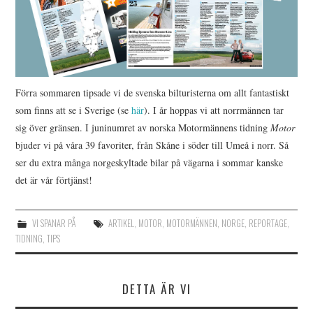
Förra sommaren tipsade vi de svenska bilturisterna om allt fantastiskt
som finns att se i Sverige (se
här
). I år hoppas vi att norrmännen tar
sig över gränsen. I juninumret av norska Motormännens tidning
Motor
bjuder vi på våra 39 favoriter, från Skåne i söder till Umeå i norr. Så
ser du extra många norgeskyltade bilar på vägarna i sommar kanske
det är vår förtjänst!
VI SPANAR PÅ
ARTIKEL
,
MOTOR
,
MOTORMÄNNEN
,
NORGE
,
REPORTAGE
,
TIDNING
,
TIPS
DETTA ÄR VI