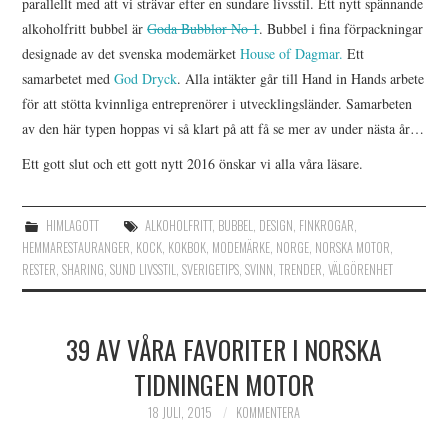
parallellt med att vi strävar efter en sundare livsstil. Ett nytt spännande
alkoholfritt bubbel är
Goda Bubblor No 1
. Bubbel i fina förpackningar
designade av det svenska modemärket
House of Dagmar.
Ett
samarbetet med
God Dryck
. Alla intäkter går till Hand in Hands arbete
för att stötta kvinnliga entreprenörer i utvecklingsländer. Samarbeten
av den här typen hoppas vi så klart på att få se mer av under nästa år…
Ett gott slut och ett gott nytt 2016 önskar vi alla våra läsare.
HIMLAGOTT
ALKOHOLFRITT
,
BUBBEL
,
DESIGN
,
FINKROGAR
,
HEMMARESTAURANGER
,
KOCK
,
KOKBOK
,
MODEMÄRKE
,
NORGE
,
NORSKA MOTOR
,
RESTER
,
SHARING
,
SUND LIVSSTIL
,
SVERIGETIPS
,
SVINN
,
TRENDER
,
VÄLGÖRENHET
39 AV VÅRA FAVORITER I NORSKA
TIDNINGEN MOTOR
18 JULI, 2015
KOMMENTERA