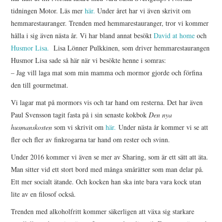
tidningen Motor. Läs mer
här.
Under året har vi även skrivit om
hemmarestauranger. Trenden med hemmarestauranger, tror vi kommer
hålla i sig även nästa år. Vi har bland annat besökt
David at home
och
Husmor Lisa.
Lisa Lönner Pulkkinen, som driver hemmarestaurangen
Husmor Lisa sade så här när vi besökte henne i somras:
– Jag vill laga mat som min mamma och mormor gjorde och förfina
den till gourmetmat.
Vi lagar mat på mormors vis och tar hand om resterna. Det har även
Paul Svensson tagit fasta på i sin senaste kokbok
Den nya
husmanskosten
som vi skrivit om
här.
Under nästa år kommer vi se att
fler och fler av finkrogarna tar hand om rester och svinn.
Under 2016 kommer vi även se mer av Sharing, som är ett sätt att äta.
Man sitter vid ett stort bord med många smårätter som man delar på.
Ett mer socialt ätande. Och kocken han ska inte bara vara kock utan
lite av en filosof också.
Trenden med alkoholfritt kommer säkerligen att växa sig starkare