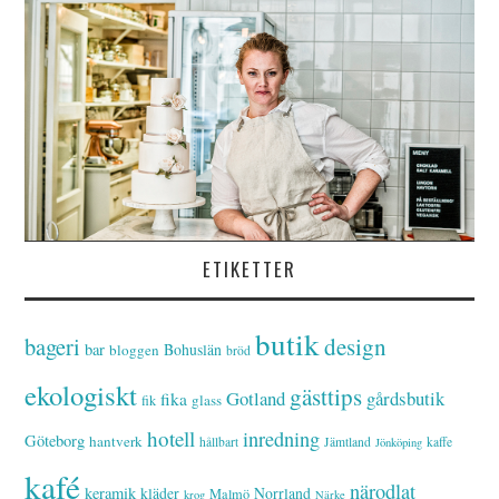
ETIKETTER
butik
bageri
design
bar
Bohuslän
bloggen
bröd
ekologiskt
gästtips
Gotland
gårdsbutik
fika
glass
fik
hotell
inredning
Göteborg
hantverk
hållbart
Jämtland
kaffe
Jönköping
kafé
närodlat
keramik
kläder
Norrland
Malmö
krog
Närke